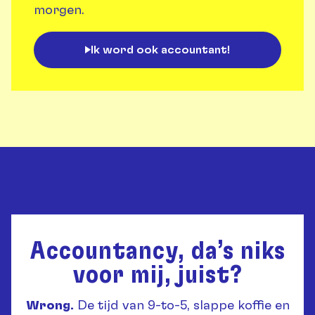
morgen.
Ik word ook accountant!
Accountancy, da’s niks
voor mij, juist?
Wrong.
De tijd van 9-to-5, slappe koffie en