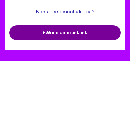
Klinkt helemaal als jou?
Word accountant
Van vooroordeel ... naar
voordeel
Snel afgeleid, rebels, dromerig: als student of pas-
afgestudeerde krijg je op de werkvloer soms te