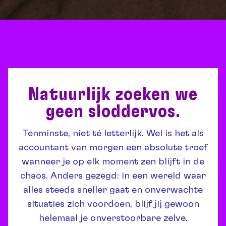
Natuurlijk zoeken we
geen sloddervos.
Tenminste, niet té letterlijk. Wel is het als
accountant van morgen een absolute troef
wanneer je op elk moment zen blijft in de
chaos. Anders gezegd: in een wereld waar
alles steeds sneller gaat en onverwachte
situaties zich voordoen, blijf jij gewoon
helemaal je onverstoorbare zelve.