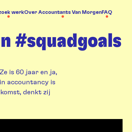
 zoek werk
Over Accountants Van Morgen
FAQ
jn #squadgoals
 Ze is 60 jaar en ja,
 in accountancy is
komst, denkt zij