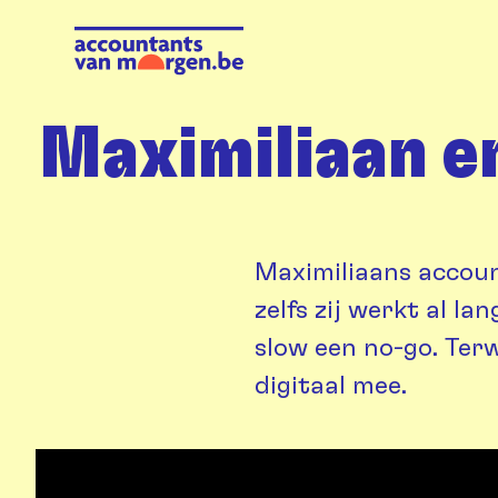
Maximiliaan e
Maximiliaans account
zelfs zij werkt al l
slow een no-go. Terw
digitaal mee.