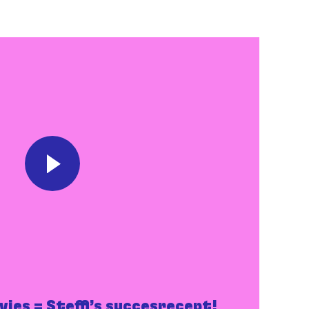
vies = Steffi’s succesrecept!