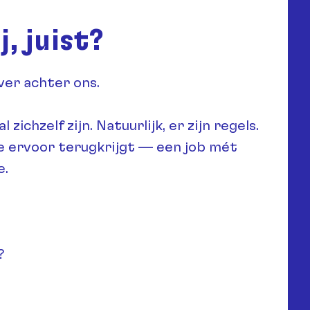
, juist?
 ver achter ons.
chzelf zijn. Natuurlijk, er zijn regels.
je ervoor terugkrijgt — een job mét
e.
?