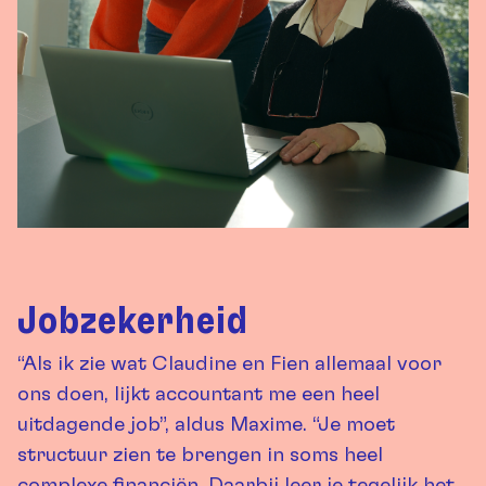
Jobzekerheid
“Als ik zie wat Claudine en Fien allemaal voor
ons doen, lijkt accountant me een heel
uitdagende job”, aldus Maxime. “Je moet
structuur zien te brengen in soms heel